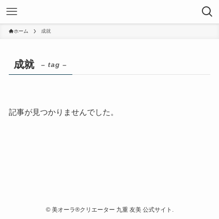
ホーム
成就
成就
– tag –
記事が見つかりませんでした。
©
美オーラ®クリエーター 九重 友美 公式サイト.