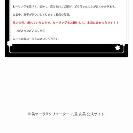
©
美オーラ®クリエーター 九重 友美 公式サイト.