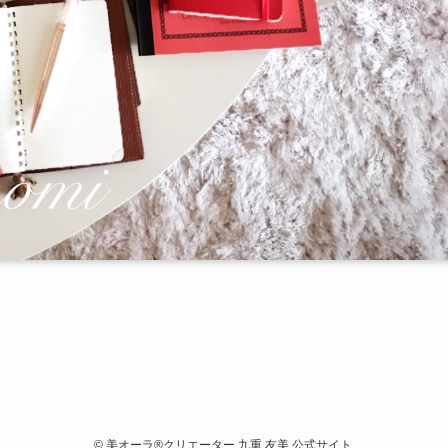
©
美オーラ®クリエーター 九重 友美 公式サイト.