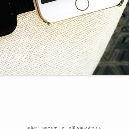
©
美オーラ®クリエーター 九重 友美 公式サイト.