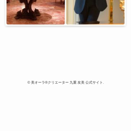
©
美オーラ®クリエーター 九重 友美 公式サイト.