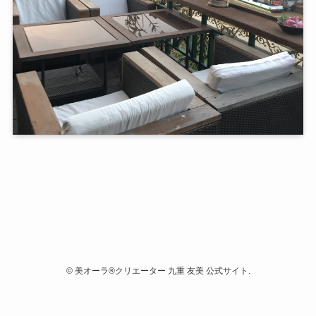
©
美オーラ®クリエーター 九重 友美 公式サイト.