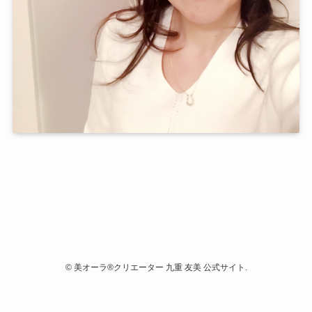
©
美オーラ®クリエーター 九重 友美 公式サイト.