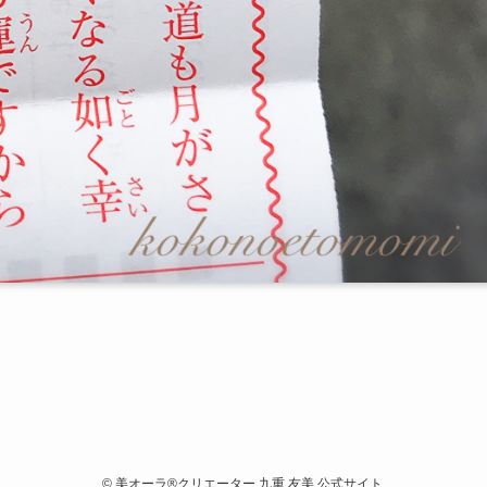
©
美オーラ®クリエーター 九重 友美 公式サイト.