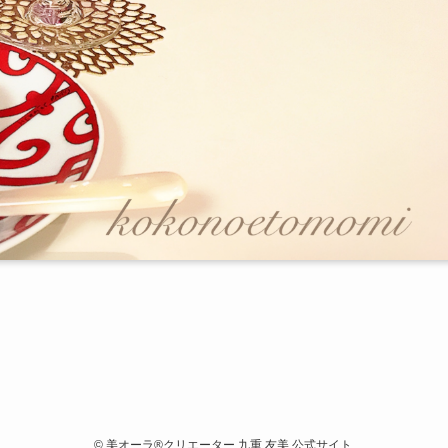
©
美オーラ®クリエーター 九重 友美 公式サイト.