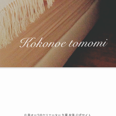
©
美オーラ®クリエーター 九重 友美 公式サイト.