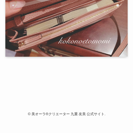
©
美オーラ®クリエーター 九重 友美 公式サイト.