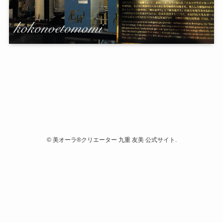
©
美オーラ®クリエーター 九重 友美 公式サイト.