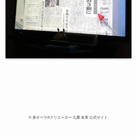
©
美オーラ®クリエーター 九重 友美 公式サイト.