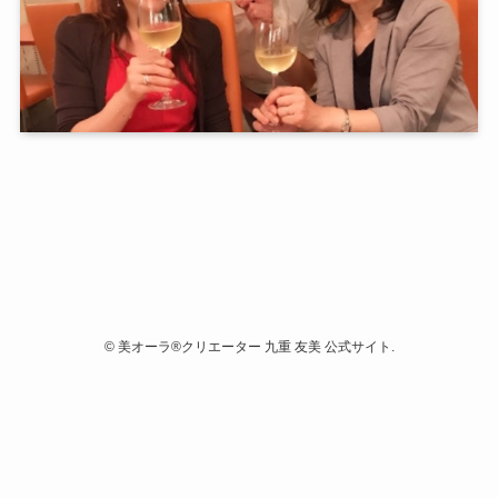
©
美オーラ®クリエーター 九重 友美 公式サイト.