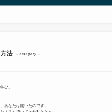
・方法
– category –
、
く学び。
今、あなたは開いたのです。
かな人生へ導いてきた私とともに