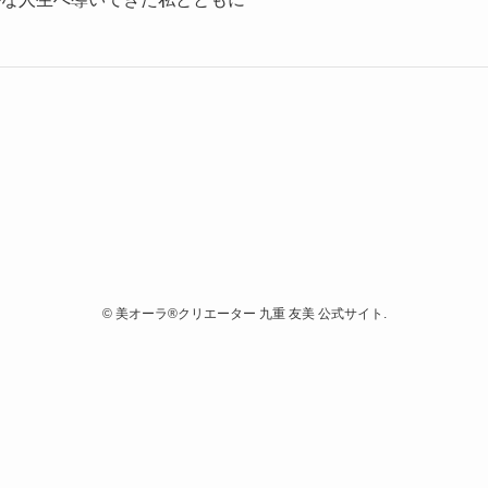
©
美オーラ®クリエーター 九重 友美 公式サイト.