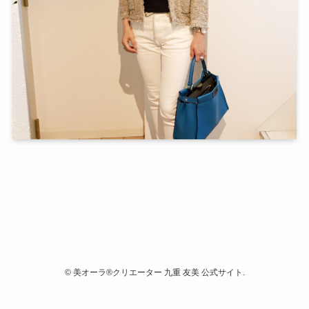
©
美オーラ®クリエーター 九重 友美 公式サイト.